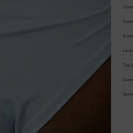
Comme
Comme
Comme
La po
Top 1
Comm
Serre