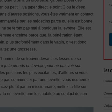
ns. Quand on a un gros sexe, ça peut poser des
ou petit, il va taper direct le point G ou le
deep
dans d’autres positions, vous êtes vraiment en contact
ecommandée par les médecins parce qu’elle est bonne
ne se feront pas mal à pratiquer la levrette. Elle est
emme enceinte parce que, la pénétration étant
loin, plus profondément dans le vagin, c »est donc
haitez une grossesse.
r l’homme de se trouver devant les fesses de sa
t
« je la prends en levrette pour ne pas voir son
Les c
des positions les plus excitantes, d’ailleurs si vous
ne pas commencer par une levrette, vous risqueriez
Comme
ncez plutôt par un missionnaire, mettez la fille sur
Comme
 la en levrette une fois habitué au contact de son
L’éja