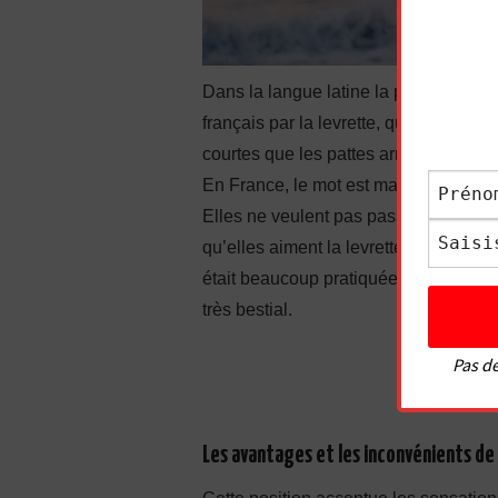
Dans la langue latine la position s’ap
français par la levrette, qui est la fem
courtes que les pattes arrières, ce qui
En France, le mot est mal connoté c
Elles ne veulent pas passer pour des 
qu’elles aiment la levrette, mais il fa
était beaucoup pratiquée par nos ancêt
très bestial.
Pas de
Les avantages et les inconvénients de 