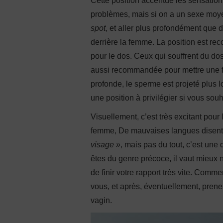
Cette position accentue les sensatio
problèmes, mais si on a un sexe moyen 
spot
, et aller plus profondément que 
derrière la femme. La position est r
pour le dos. Ceux qui souffrent du dos 
aussi recommandée pour mettre une f
profonde, le sperme est projeté plus 
une position à privilégier si vous sou
Visuellement, c’est très excitant pou
femme, De mauvaises langues disen
visage »
, mais pas du tout, c’est une 
êtes du genre précoce, il vaut mieux 
de finir votre rapport très vite. Comme
vous, et après, éventuellement, prenez
vagin.