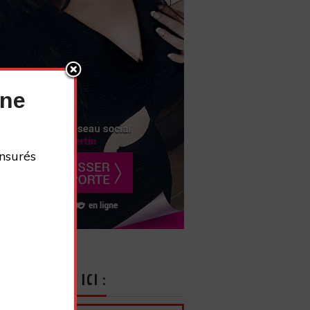
nne
nsurés
CRIVEZ-VOUS ICI :