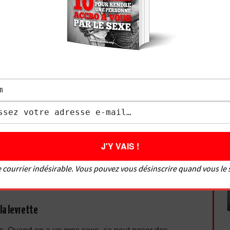
pelait « comme les animaux le font », on l’a traduit en
elle du lévrier, un chien qui a les pattes avant plus
 rappelle une position un peu cambrée, le cul offert.
hez les femmes, parce que cela évoque une chienne.
filles faciles, beaucoup ont du mal à assumer
ut reconnaître que c’est une position ergonomique, elle
res contre les murs de la caverne ta ta ta ta !…c’est
 courrier indésirable. Vous pouvez vous désinscrire quand vous le
la levrette