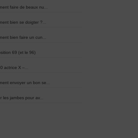
nt faire de beaux nu...
nt bien se doigter ?...
nt bien faire un cun...
sition 69 (et le 96)
0 actrice X –...
ent envoyer un bon se...
r les jambes pour av...