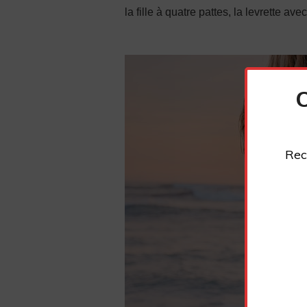
la fille à quatre pattes, la levrette av
Rec