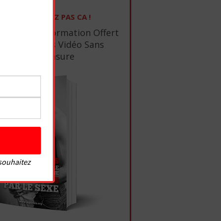
NE RATEZ PAS CA !
1 Ebook De Formation Offert
+ 10 Tutos Vidéo Sans
Censure
 souhaitez