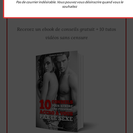
Pas de courrier indésirable. Vous pouvez vous désinscrire quand vous le
Abonnez-vous à la
souhaitez
newsletter
Recevez un ebook de conseils gratuit + 10 tutos
vidéos sans censure