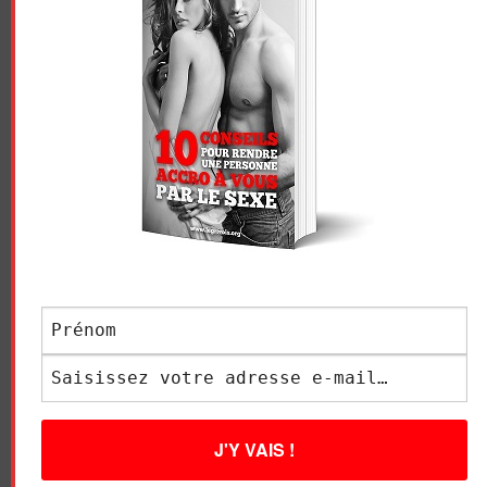
Conseils À Lire :
Comment exciter un homme et bien le chauffer ?
Comment faire l’amour à une femme et la rendre
folle ?
Comment sexualiser une relation pour un plan cul
?
Comment s’exciter et stimuler sa libido (ENVIE DE
SEXE)
NE PERDONS PAS CONTACT !