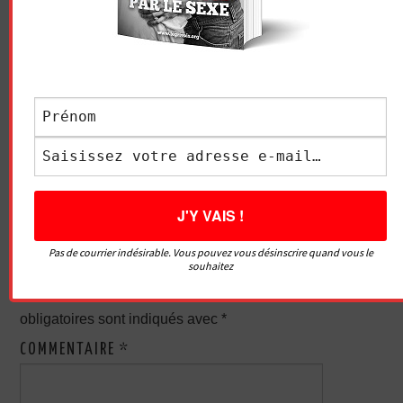
LE GRIVOIS
Navigation
QUEL LUBRIFIANT
LA TECHNIQUE SEXUELLE
des
CHOISIR ?
QUE VOUS DEVEZ
PRATIQUER
articles
LAISSER UN COMMENTAIRE
Pas de courrier indésirable. Vous pouvez vous désinscrire quand vous le
souhaitez
Votre adresse e-mail ne sera pas publiée.
Les champs
obligatoires sont indiqués avec
*
COMMENTAIRE
*