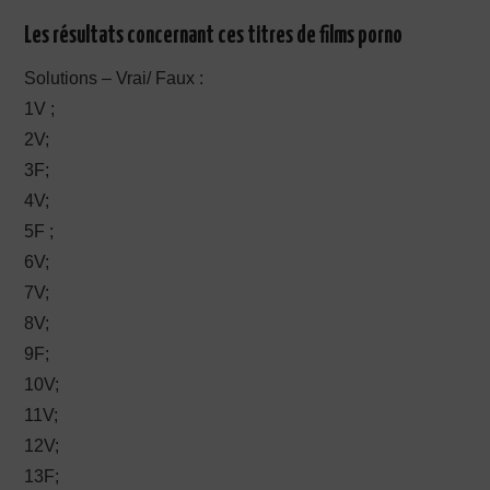
Les résultats concernant ces titres de films porno
Solutions – Vrai/ Faux :
1V ;
2V;
3F;
4V;
5F ;
6V;
7V;
8V;
9F;
10V;
11V;
12V;
13F;