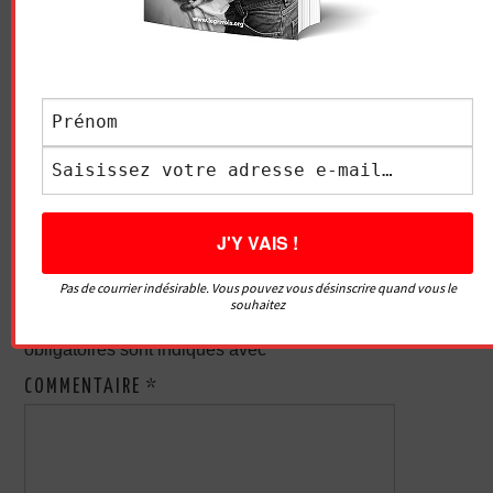
Navigation
L’AUTO-MASSAGE DES
QU’EST-CE QU’UN
des
SEINS – SE MASSER LA
PHIMOSIS ?
POITRINE
articles
LAISSER UN COMMENTAIRE
Pas de courrier indésirable. Vous pouvez vous désinscrire quand vous le
souhaitez
Votre adresse e-mail ne sera pas publiée.
Les champs
obligatoires sont indiqués avec
*
COMMENTAIRE
*