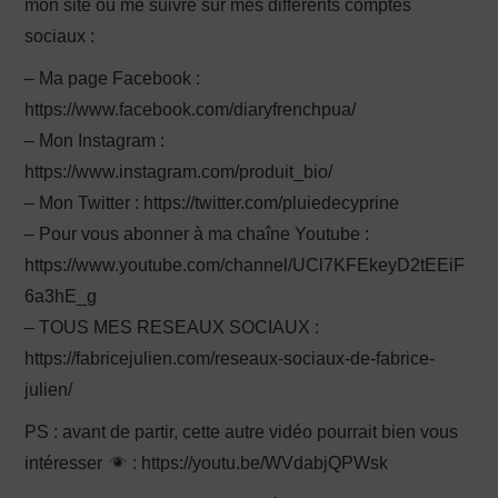
mon site ou me suivre sur mes différents comptes
sociaux :
– Ma page Facebook :
https://www.facebook.com/diaryfrenchpua/
– Mon Instagram :
https://www.instagram.com/produit_bio/
– Mon Twitter : https://twitter.com/pluiedecyprine
– Pour vous abonner à ma chaîne Youtube :
https://www.youtube.com/channel/UCl7KFEkeyD2tEEiF
6a3hE_g
– TOUS MES RESEAUX SOCIAUX :
https://fabricejulien.com/reseaux-sociaux-de-fabrice-
julien/
PS : avant de partir, cette autre vidéo pourrait bien vous
intéresser
: https://youtu.be/WVdabjQPWsk