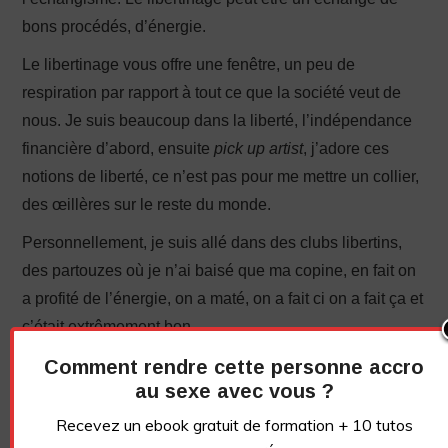
bons procédés, d’énergie.
Le libertinage vous offre une fenêtre, un peu de
respiration par rapport à tout ce que la société veut de
nous. Je suis beaucoup dans la liberté, l’indépendance
financière d’abord, ensuite
pick up artist
, j’adore ces
notions de liberté, ce n’est pas pour me mettre un collier,
des œillères sur le reste du monde.
Personnellement, je suis allé dans des clubs libertins,
des partouzes où je n’ai baisé que ma copine, en fait on
a profité de l’énergie, on a maté, on a fait ci on a fait ça et
c’était extrêmement bon.
Comment rendre cette personne accro
Je vous conseille d’aller voir comment ça se passe
au sexe avec vous ?
vraiment dans un club libertin, vous n’êtes obligé de rien,
rien n’est obligatoire mais tout est permis, vous pouvez
Recevez un ebook gratuit de formation + 10 tutos