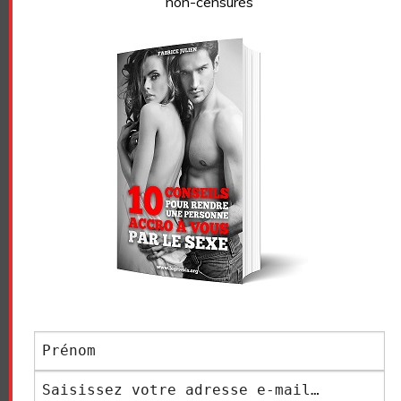
non-censurés
faire à peu près ce que vous voulez si les personnes
sont consentantes et vous verrez qu’une certaine
énergie se dégage de ces lieux, mais choisissez bien la
soirée à laquelle vous allez, on ne peut pas faire du
libertinage avec des gens qui ne sont pas libertins, ce
n’est pas sain, il y a toujours des trucs pas
cool
. Bien
choisir les personnes et vous allez kiffer. Là c’est
no limit
et pas de jugement, ce qui est fort agréable !