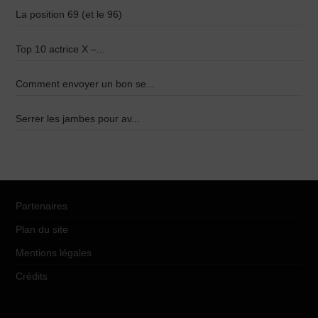
La position 69 (et le 96)
Top 10 actrice X –...
Comment envoyer un bon se...
Serrer les jambes pour av...
Partenaires
Plan du site
Mentions légales
Crédits