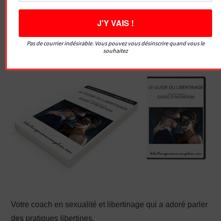
Je vous suggère aussi de jeter un œil à la formation
Le
guide du libertinage
si vous voulez sérieusement
débuter dans ce monde et éviter les principales erreurs
Pas de courrier indésirable. Vous pouvez vous désinscrire quand vous le
souhaitez
pour en profiter pleinement !
Votre coach en sexualité et libertinage qui a adoré parler
des pratiques libertines,