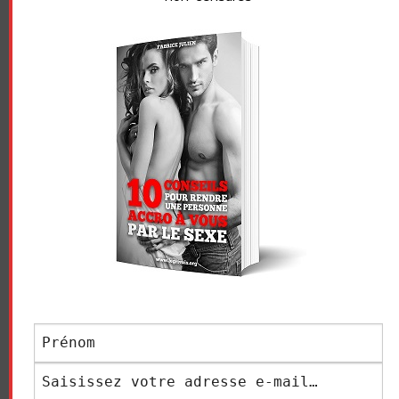
une fois où je baisais en club libertin, quelques uns ont
quand même enfoncé la porte pour venir voir de près.
C’est la seule fois où j’ai eu ce genre de problème,
d’habitude c’est respectueux, mais là ils ont vraiment
abusé ! Donc les morts de faim sont les hommes seuls
qui ne comprennent pas qu’on n’est pas intéressé et qui
sont lourds.
Code libertin : TBM TTBM BM
Et le vocabulaire bm, tbm, ttbm ça veut dire « tu es bien
monté, très bien monté, très très bien monté : il s’agit de
la taille de la bite. Ca peut être un sujet intéressant, la
taille du pénis ça compte, mais on y reviendra une autre
fois. N’hésitez pas à me dire dans vos commentaires
laquelle de ces pratiques libertines vous a le plus
surpris…