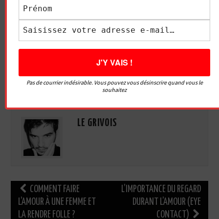
Essayez. Vous pouvez vous désinscrire à tout moment.
Pas de courrier indésirable. Vous pouvez vous désinscrire quand vous le
Pour femmes
souhaitez
LE GRIVOIS
Navigation
COMMENT FAIRE
L’IMPORTANCE DU REGARD
des
L’AMOUR À UNE FEMME ET
DURANT L’AMOUR (EYE
LA RENDRE FOLLE ?
CONTACT)
articles