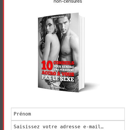
non-censurés
folle ?
Comment draguer, séduire et coucher avec une
fille ?
Comment faire jouir une femme et la satisfaire
9 erreurs à ne pas faire au lit !
NE PERDONS PAS CONTACT !
Abonnez-vous à la
newsletter
Recevez un ebook de conseils gratuit + 10 tutos
vidéos sans censure