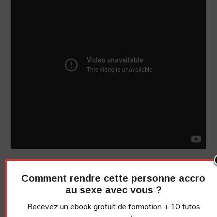
Ps : découvrez mes
cours de sexe
pour apprendre à
Comment rendre cette personne accro
satisfaire une femme niveau sexe.
au sexe avec vous ?
Conseils À Lire :
Recevez un ebook gratuit de formation + 10 tutos
Comment faire l’amour à une femme et la rendre