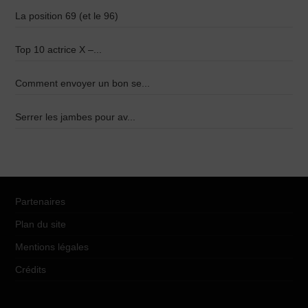
La position 69 (et le 96)
Top 10 actrice X –...
Comment envoyer un bon se...
Serrer les jambes pour av...
Partenaires
Plan du site
Mentions légales
Crédits