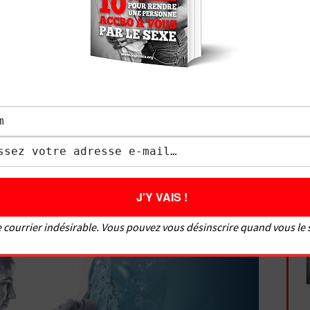
s renseigner sur ce sujet pour faire jouir les
me, regardez ma vidéo ci-dessous sur comment faire
uelque chose qui pourra vous apprendre comment
vous donne rendez-vous dans ma prochaine vidéo.
 courrier indésirable. Vous pouvez vous désinscrire quand vous le