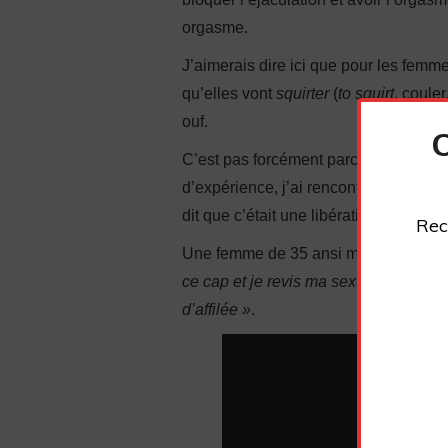
orgasme.
J’aimerais dire ici que pour les femm
qu’elles vont
squirter
(
to squirt
, coule
ouf.
C’est pas forcément parce qu’elles n
d’expérience, j’ai rencontré des femm
dit que c’était une libération dans leur
Rec
Une femme de 35 ansi m’a confié
« v
ce cap et je revis ma sexualité, j’enc
d’affilée »
.