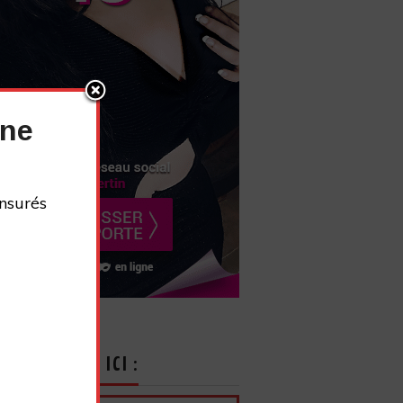
nne
nsurés
CRIVEZ-VOUS ICI :