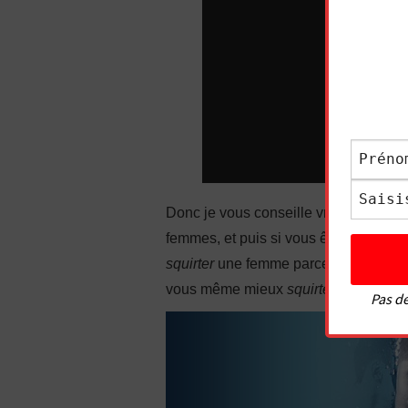
Donc je vous conseille vraiment de vou
femmes, et puis si vous êtes une fem
squirter
une femme parce que c’est q
vous même mieux
squirter
, donc je 
Pas de