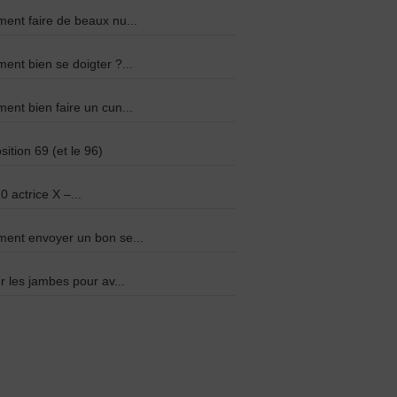
nt faire de beaux nu...
nt bien se doigter ?...
nt bien faire un cun...
sition 69 (et le 96)
0 actrice X –...
ent envoyer un bon se...
r les jambes pour av...