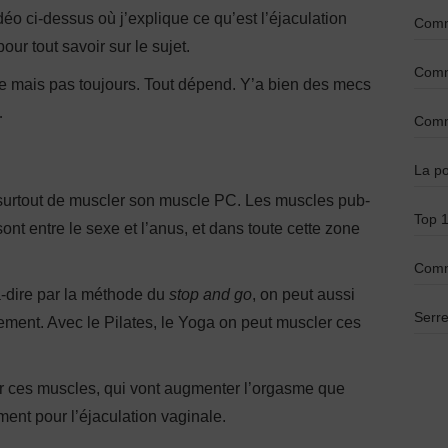
déo ci-dessus où j’explique ce qu’est l’éjaculation
Comme
pour tout savoir sur le sujet.
Comme
ine mais pas toujours. Tout dépend. Y’a bien des mecs
…
Comme
La po
git surtout de muscler son muscle PC. Les muscles pub-
Top 1
nt entre le sexe et l’anus, et dans toute cette zone
Comm
à-dire par la méthode du
stop and go
, on peut aussi
Serre
ement. Avec le Pilates, le Yoga on peut muscler ces
er ces muscles, qui vont augmenter l’orgasme que
ment pour l’éjaculation vaginale.