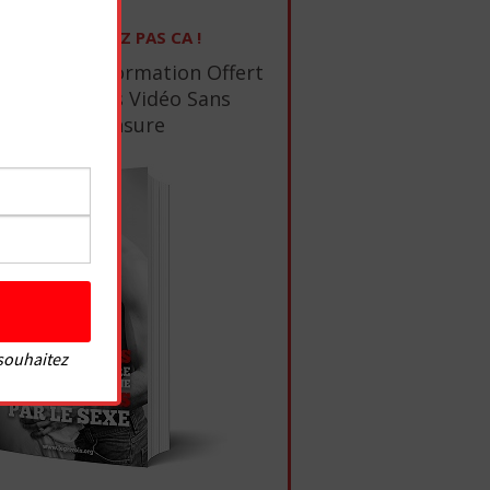
NE RATEZ PAS CA !
1 Ebook De Formation Offert
+ 10 Tutos Vidéo Sans
Censure
 souhaitez