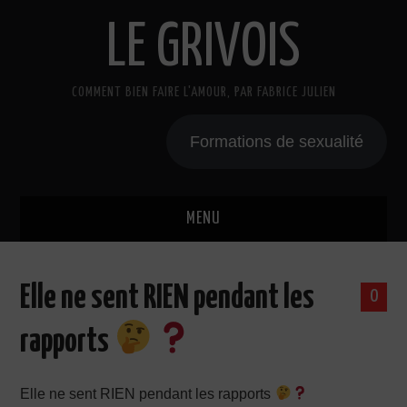
LE GRIVOIS
COMMENT BIEN FAIRE L'AMOUR, PAR FABRICE JULIEN
Formations de sexualité
MENU
BLOG
Elle ne sent RIEN pendant les
0
A PROPOS
rapports
CADEAU
Elle ne sent RIEN pendant les rapports
COURS DE SEXE