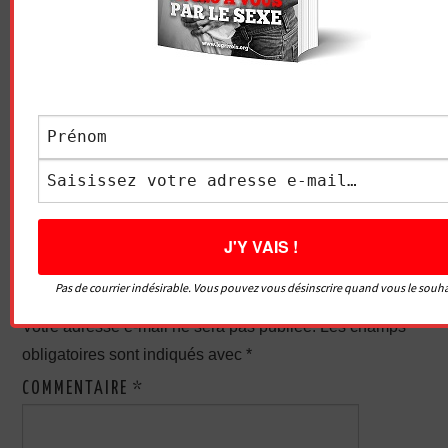
LE GRIVOIS
Navigation
COMMENT LA FAIRE
COUCHER POUR COUCHER
des
CRIER DE PLAISIR HYPER
FORT AU LIT ?
articles
LAISSER UN COMMENTAIRE
Pas de courrier indésirable. Vous pouvez vous désinscrire quand vous le souha
Votre adresse e-mail ne sera pas publiée.
Les champs
obligatoires sont indiqués avec
*
COMMENTAIRE
*