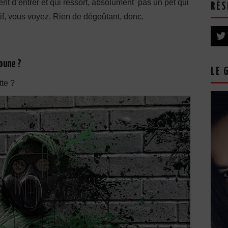
 vient d’entrer et qui ressort, absolument pas un pet qui
RÉS
tif, vous voyez. Rien de dégoûtant, donc.
oune ?
LE 
te ?