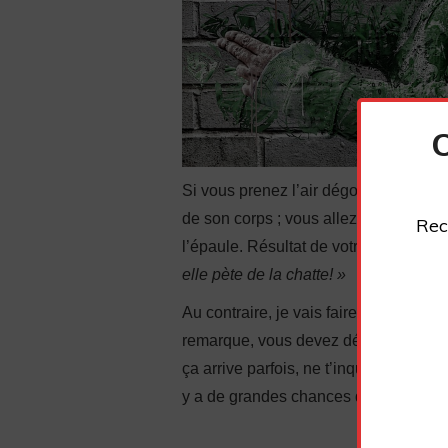
Si vous prenez l’air dégoûté, la fille
de son corps ; vous allez la vexer, ell
Rec
l’épaule. Résultat de votre défaut de
elle pète de la chatte! »
Au contraire, je vais faire celui qui n’
remarque, vous devez dédramatiser, rire 
ça arrive parfois, ne t’inquiète pas ».
y a de grandes chances qu’elle appréci