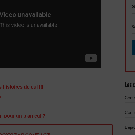
Les c
 histoires de cul !!!
n
Comme
Comme
n pour un plan cul ?
L’éja