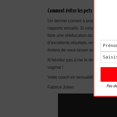
Comment éviter les pets vaginaux ?
Un dernier conseil à propos du frout
rapports sexuels. Si cela vous arrive 
faire une rééducation du périnée, c’es
d’excellents résultats, en même temps 
évitera de vous tasser avec l’âge. Mêm
N’hésitez pas à me le dire dans les c
vaginal !
Votre coach en sexualité,
Pas de
Fabrice Julien