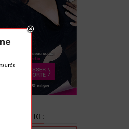
nne
nsurés
CRIVEZ-VOUS ICI :