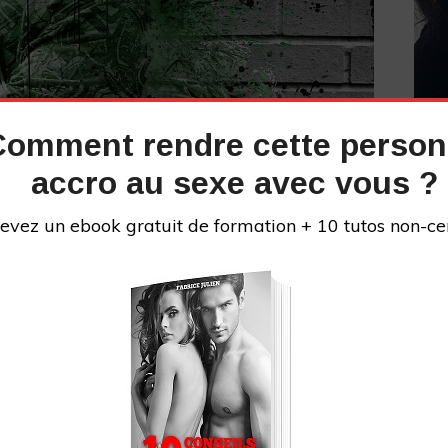
Comment rendre cette perso
accro au sexe avec vous ?
 sera humiliée, presque traumatisée, elle aura honte
e voudra plus baiser et vous aller vous la mettre sur
evez un ebook gratuit de formation + 10 tutos non-ce
 tact ! Ne commencez donc pas à dire
« oh mon dieu,
a rien entendu, qui ne calcule pas. Si elle fait une
avec elle si elle en rit , ou lui dire « ce n’est rien,
 Le mieux est de faire comme si rien ne s’était passé, il
e alors votre tact.
INS