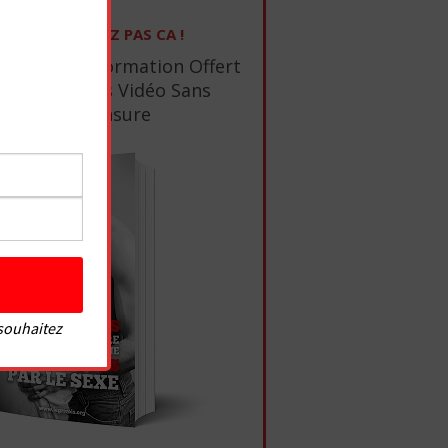
NE RATEZ PAS CA !
1 Ebook De Formation Offert
+ 10 Tutos Vidéo Sans
Censure
 souhaitez