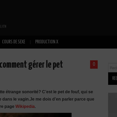
LIEN
COURS DE SEXE
PRODUCTION X
: comment gérer le pet
0
Reche
tte étrange sonorité? C’est le pet de fouf, qui se
tre dans le vagin.Je me dois d’en parler parce que
pre page
Wikipedia
.