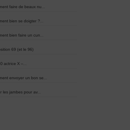
nt faire de beaux nu...
nt bien se doigter ?...
nt bien faire un cun...
sition 69 (et le 96)
0 actrice X –...
ent envoyer un bon se...
r les jambes pour av...