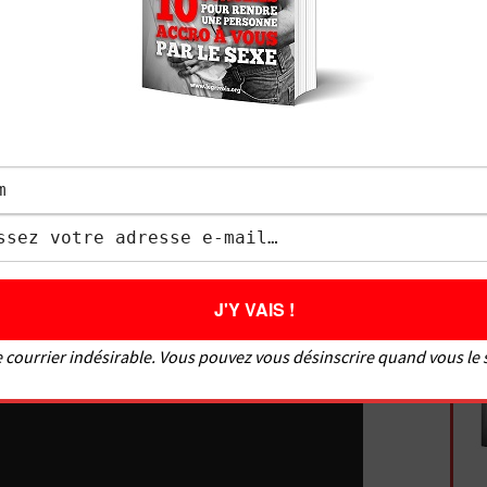
, certaines femmes en ont même en dehors des
très souvent, il pourrait être bénéfique pour vous de
t à dire de le remuscler. Le Pilates déjà donne
qu’il améliore votre posture tout entière et vous
e si vous n’en êtes pas là, bien sûr.
ommentaires et donnez-moi votre avis sur le gaz
 courrier indésirable. Vous pouvez vous désinscrire quand vous le