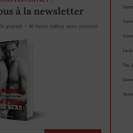
DONS PAS CONTACT !
Comme
us à la newsletter
Comme
ls gratuit + 10 tutos vidéos sans censure
Comme
La po
Top 1
Comm
Serre