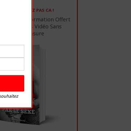
NE RATEZ PAS CA !
1 Ebook De Formation Offert
+ 10 Tutos Vidéo Sans
Censure
 souhaitez