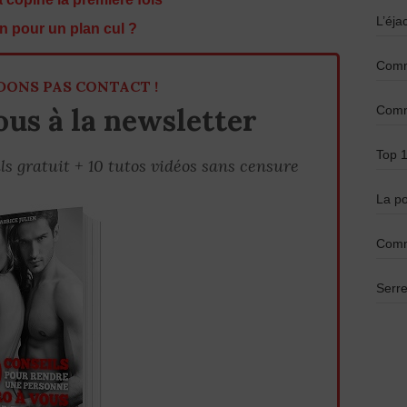
L’éja
n pour un plan cul ?
Comme
DONS PAS CONTACT !
us à la newsletter
Comme
Top 1
ls gratuit + 10 tutos vidéos sans censure
La po
Comm
Serre