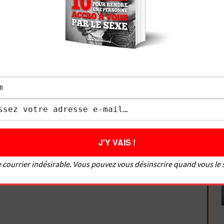
ur l’oreiller. Dans l’article que j’ai fait sur
 », j’explique ce que nous, nous adorons, par
cou, les lobes d’oreilles, toutes ces zones
 coquins à l’oreille.
es que vous aimez ça ; votre partenaire va se sentir
cela peut faire changer la perception d’un rapport,
t.
 à l’aise avec sa sexualité, peut-être boire un verre
ne pas trop boire non plus, vous risquez d’avoir
 souvenir, ce serait dommage – mais un (tout petit)
 courrier indésirable. Vous pouvez vous désinscrire quand vous le