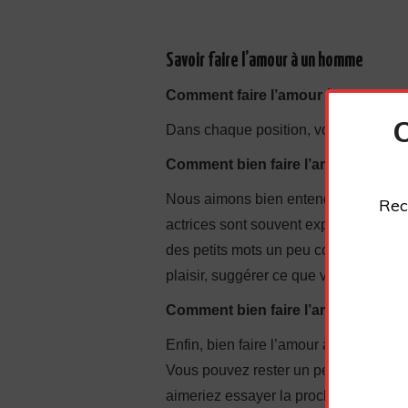
Savoir faire l’amour à un homme
Comment faire l’amour à un homme 
Dans chaque position, vous pouvez tant
Comment bien faire l’amour à un 
Nous aimons bien entendre notre parte
Rec
actrices sont souvent explicites. Vou
des petits mots un peu coquins dans 
plaisir, suggérer ce que vous aimez.
Comment bien faire l’amour à un 
Enfin, bien faire l’amour à un homme,
Vous pouvez rester un peu dans ses b
aimeriez essayer la prochaine fois, s