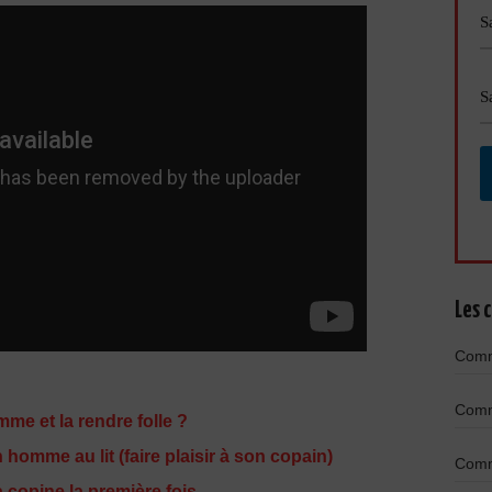
Les c
Comme
Comme
me et la rendre folle ?
homme au lit (faire plaisir à son copain)
Comme
 copine la première fois