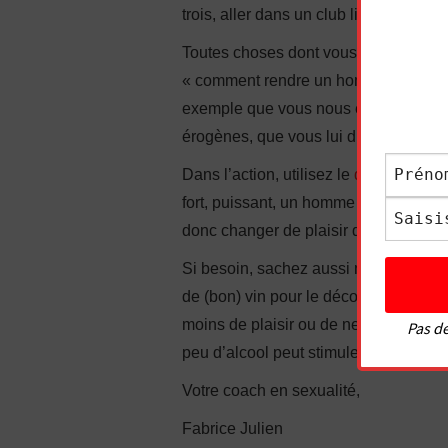
trois, aller dans un club libertin etc.
Toutes choses dont vous pouvez parler s
« comment rendre un homme fou au lit
exemple que vous nous embrassiez le 
érogènes, que vous lui disiez des mots
Dans l’action, utilisez le
dirty talk
, dit
fort, puissant, un homme sexuel. Tout 
donc changer de plaisir dans le rappor
Si besoin, sachez aussi mettre l’homme
de (bon) vin pour le décoincer -mais 
moins de plaisir ou de ne pas vous en
Pas de
peu d’alcool peut stimuler la libido.
Votre coach en sexualité,
Fabrice Julien