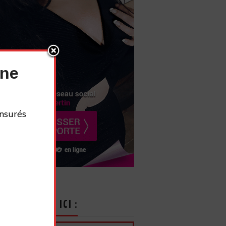
nne
nsurés
CRIVEZ-VOUS ICI :