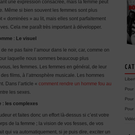
vant une expression consacrée, mais la femme peut
me. Même si bien souvent les femmes sont plus
ôt « dominées » au lit, mais elles sont parfaitement
ives. Cela me paraît très important à développer.
homme
:
Le visuel
 de ne pas faire l’amour dans le noir, car, comme on
 pour laquelle nous sommes beaucoup plus
CAT
 vous, les femmes. Les femmes en général, de leur
ue des films, à l’atmosphère musicale. Les hommes
Liber
t. Dans l’article «
comment rendre un homme fou au
Pour
entre les sexes.
Pour
 : les complexes
Pour
eur et faites donc un effort là-dessus si c’est votre
Vidéo
ps de la femme ; la vision de vos fesses, de vos
rait qui va automatiquement, si je puis dire, exciter un