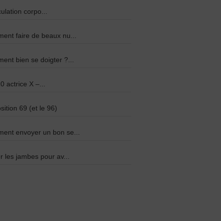
culation corpo...
nt faire de beaux nu...
nt bien se doigter ?...
0 actrice X –...
sition 69 (et le 96)
ent envoyer un bon se...
r les jambes pour av...